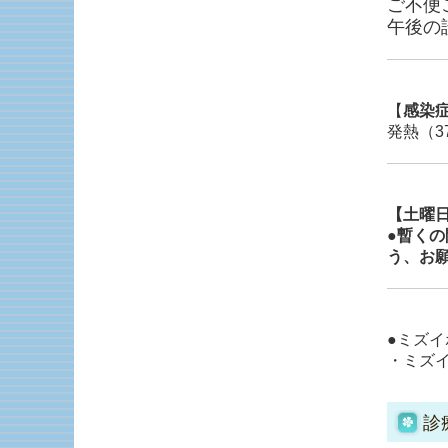
ご不便
午後の
【
感染
発熱（
【土曜
●暫くの
う、お
●ミズ
・ミズ
診