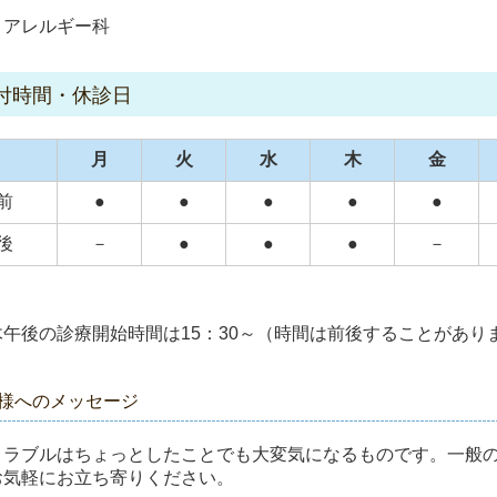
・アレルギー科
付時間・休診日
月
火
水
木
金
前
●
●
●
●
●
後
－
●
●
●
－
午後の診療開始時間は15：30～（時間は前後することがあり
様へのメッセージ
トラブルはちょっとしたことでも大変気になるものです。一般
お気軽にお立ち寄りください。