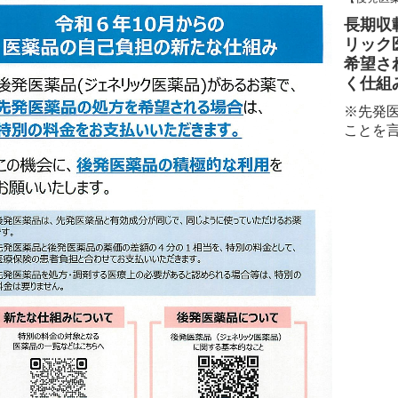
長期収
リック
希望さ
く仕組み
※先発
ことを