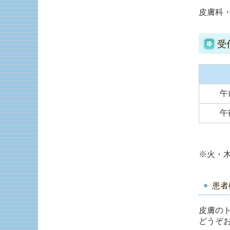
皮膚科
受
午
午
※火・木
患者
皮膚の
どうぞ