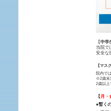
【
中学
当院で
安全な
【マス
院内で
※2歳
2歳以
【
月・
●
暫く